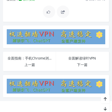
全面指南：手机Chrome浏览器扩展
全面解读绿叶VPN
上一篇
下一篇