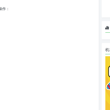
骤操作：
机