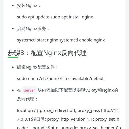
安装Nginx：
sudo apt update sudo apt install nginx
启动Nginx服务：
systemctl start nginx systemctl enable nginx
步骤3：配置Nginx反向代理
编辑Nginx配置文件：
sudo nano /etc/nginx/sites-available/default
在
块内添加以下配置以实现V2Ray和Nginx的
server
反向代理：
location / { proxy_redirect off; proxy_pass http://12
7.0.0.1:端口号; proxy_http_version 1.1; proxy_set_h
eader Upgrade $http_upgrade; proxy_set_header Co