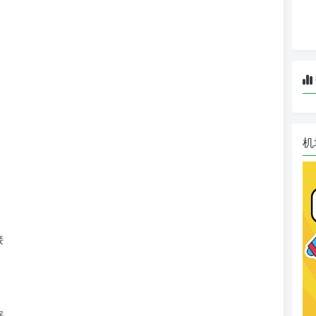
机
接
器