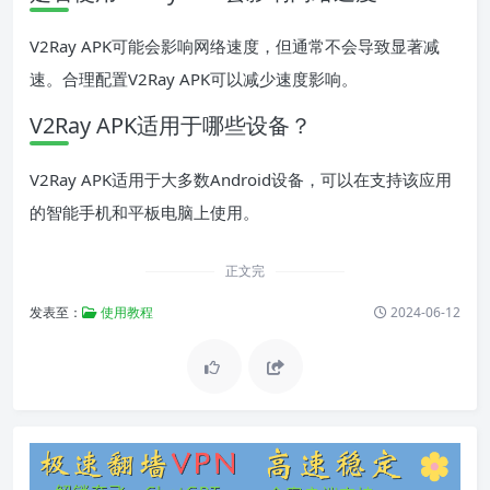
V2Ray APK可能会影响网络速度，但通常不会导致显著减
速。合理配置V2Ray APK可以减少速度影响。
V2Ray APK适用于哪些设备？
V2Ray APK适用于大多数Android设备，可以在支持该应用
的智能手机和平板电脑上使用。
正文完
发表至：
使用教程
2024-06-12