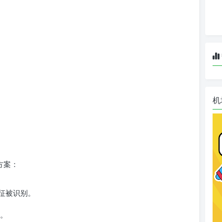
机
方案：
征被识别。
。