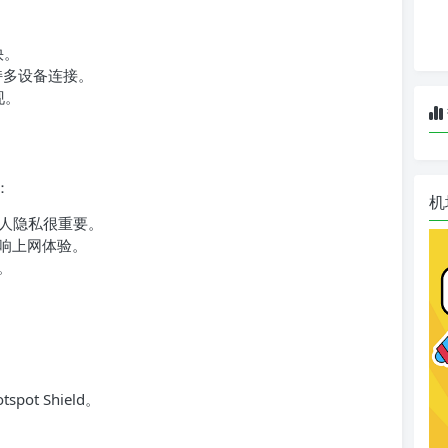
快。
持多设备连接。
现。
：
机
人隐私很重要。
影响上网体验。
。
pot Shield。