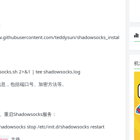
：
raw.githubusercontent.com/teddysun/shadowsocks_instal
机
ocks.sh 2>&1 | tee shadowsocks.log
配置信息，包括端口号、加密方法等。
Shadowsocks服务：
/shadowsocks stop /etc/init.d/shadowsocks restart
文件。
json