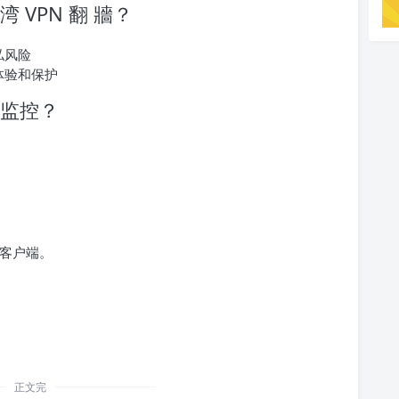
 VPN 翻 牆？
私风险
体验和保护
被监控？
 客户端。
正文完