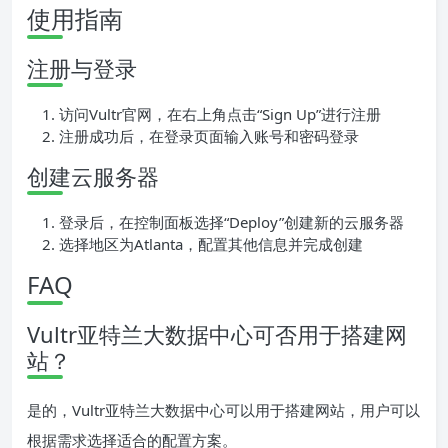
使用指南
注册与登录
访问Vultr官网，在右上角点击“Sign Up”进行注册
注册成功后，在登录页面输入账号和密码登录
创建云服务器
登录后，在控制面板选择“Deploy”创建新的云服务器
选择地区为Atlanta，配置其他信息并完成创建
FAQ
Vultr亚特兰大数据中心可否用于搭建网
站？
是的，Vultr亚特兰大数据中心可以用于搭建网站，用户可以
根据需求选择适合的配置方案。