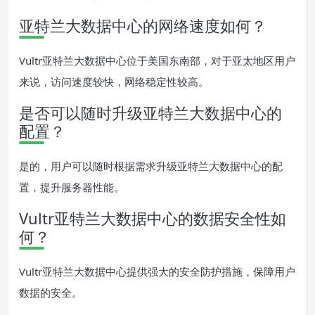
亚特兰大数据中心的网络速度如何？
Vultr亚特兰大数据中心位于美国东南部，对于亚太地区用户
来说，访问速度较快，网络稳定性较高。
是否可以随时升级亚特兰大数据中心的
配置？
是的，用户可以随时根据需求升级亚特兰大数据中心的配
置，提升服务器性能。
Vultr亚特兰大数据中心的数据安全性如
何？
Vultr亚特兰大数据中心提供强大的安全防护措施，保障用户
数据的安全。