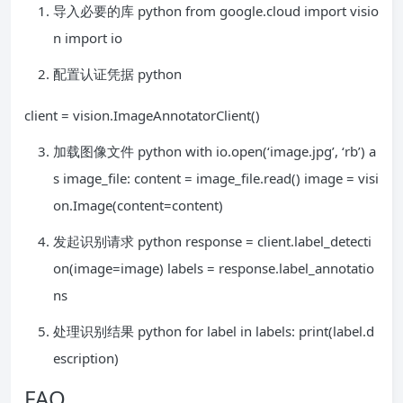
导入必要的库 python from google.cloud import visio
n import io
配置认证凭据 python
client = vision.ImageAnnotatorClient()
加载图像文件 python with io.open(‘image.jpg’, ‘rb’) a
s image_file: content = image_file.read() image = visi
on.Image(content=content)
发起识别请求 python response = client.label_detecti
on(image=image) labels = response.label_annotatio
ns
处理识别结果 python for label in labels: print(label.d
escription)
FAQ