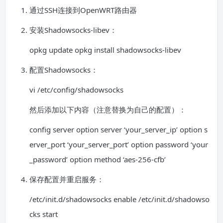
通过SSH连接到OpenWRT路由器
安装Shadowsocks-libev：
opkg update opkg install shadowsocks-libev
配置Shadowsocks：
vi /etc/config/shadowsocks
然后添加以下内容（注意替换为自己的配置）：
config server option server ‘your_server_ip’ option s
erver_port ‘your_server_port’ option password ‘your
_password’ option method ‘aes-256-cfb’
保存配置并重启服务：
/etc/init.d/shadowsocks enable /etc/init.d/shadowso
cks start