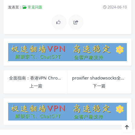
发表至：
常见问题
2024-06-10
全面指南：香港VPN Chrome插件的安装和使用
proxifier shadowsocks全局代理教程
上一篇
下一篇