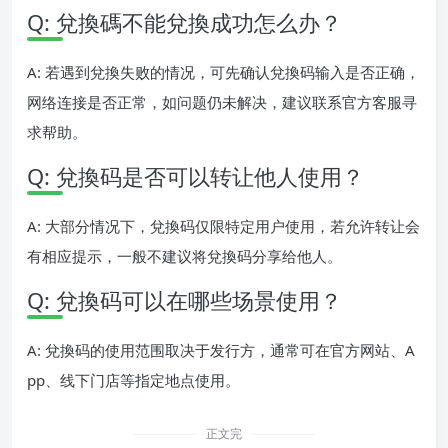
Q: 兌換碼不能兌換成功怎么办？
A: 若遇到兌換失败的情况，可先确认兌換码输入是否正确，
网络连接是否正常，如问题仍未解决，建议联系官方客服寻
求帮助。
Q: 兌換码是否可以转让他人使用？
A: 大部分情况下，兌換码仅限特定用户使用，若允许转让会
有相应提示，一般不建议将兌換码分享给他人。
Q: 兌換码可以在哪些场景使用？
A: 兌換码的使用范围取决于发行方，通常可在官方网站、A
pp、线下门店等指定地点使用。
正文完