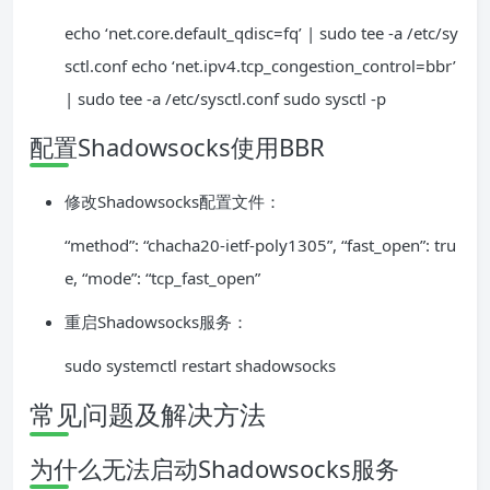
echo ‘net.core.default_qdisc=fq’ | sudo tee -a /etc/sy
sctl.conf echo ‘net.ipv4.tcp_congestion_control=bbr’
| sudo tee -a /etc/sysctl.conf sudo sysctl -p
配置Shadowsocks使用BBR
修改Shadowsocks配置文件：
“method”: “chacha20-ietf-poly1305”, “fast_open”: tru
e, “mode”: “tcp_fast_open”
重启Shadowsocks服务：
sudo systemctl restart shadowsocks
常见问题及解决方法
为什么无法启动Shadowsocks服务