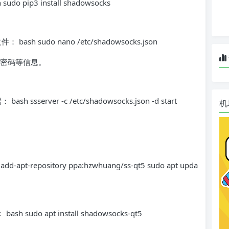
o pip3 install shadowsocks
sh sudo nano /etc/shadowsocks.json
密码等信息。
sserver -c /etc/shadowsocks.json -d start
机
t-repository ppa:hzwhuang/ss-qt5 sudo apt upda
h sudo apt install shadowsocks-qt5