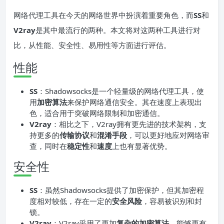
网络代理工具在今天的网络世界中扮演着重要角色，而
SS
和
V2ray
是其中最流行的两种。本文将对这两种工具进行对
比，从性能、安全性、易用性等方面进行评估。
性能
SS
：Shadowsocks是一个轻量级的网络代理工具，使
用
加密算法
来保护网络通信安全。其在速度上表现出
色，适合用于突破网络限制和加密通信。
V2ray
：相比之下，V2ray拥有更先进的技术架构，支
持更多的
传输协议
和
混淆手段
，可以更好地应对网络审
查，同时在
稳定性
和
速度
上也有显著优势。
安全性
SS
：虽然Shadowsocks提供了加密保护，但其加密程
度相对较低，存在一定的
安全风险
，容易被识别和封
锁。
V2ray
：V2ray采用了更加
复杂的加密算法
，能够更有