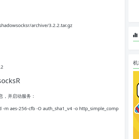
hadowsocksr/archive/3.2.2.tar.gz
机
.2
cksR
器信息，并启动服务：
d -m aes-256-cfb -O auth_sha1_v4 -o http_simple_comp