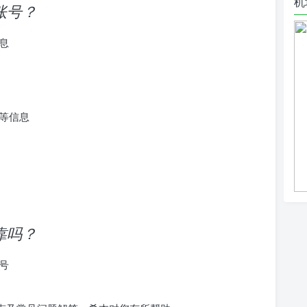
机
s账号？
息
等信息
可靠吗？
号