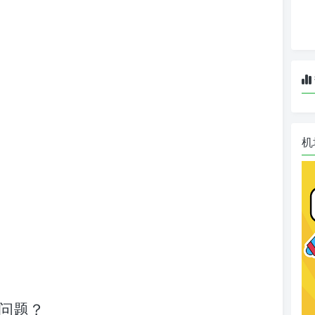
机
接问题？