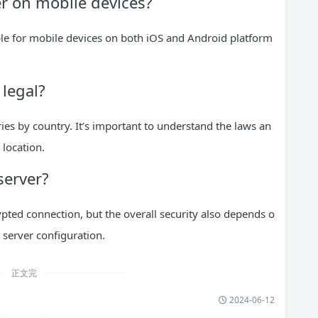
r on mobile devices?
ble for mobile devices on both iOS and Android platform
 legal?
ies by country. It’s important to understand the laws an
 location.
server?
ted connection, but the overall security also depends o
 server configuration.
正文完
2024-06-12