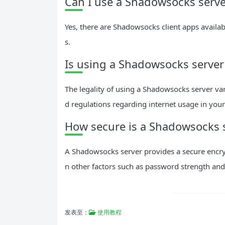
Can I use a Shadowsocks serve
Yes, there are Shadowsocks client apps availa
s.
Is using a Shadowsocks server
The legality of using a Shadowsocks server var
d regulations regarding internet usage in your
How secure is a Shadowsocks 
A Shadowsocks server provides a secure encryp
n other factors such as password strength and
发表至：
使用教程