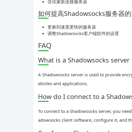
尝试重新连接服务器
如何提高Shadowsocks服务器
更换到速度更快的服务器
调整Shadowsocks客户端软件的设置
FAQ
What is a Shadowsocks server 
A Shadowsocks server is used to provide encry
ebsites and applications.
How do I connect to a Shadow
To connect to a Shadowsocks server, you need 
adowsocks client software, configure it, and th