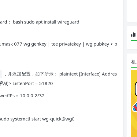
ash sudo apt install wireguard
7 wg genkey | tee privatekey | wg pubkey > p
机
，并添加配置，如下所示： plaintext [Interface] Addres
器私钥> ListenPort = 51820
edIPs = 10.0.0.2/32
systemctl start wg-quick@wg0