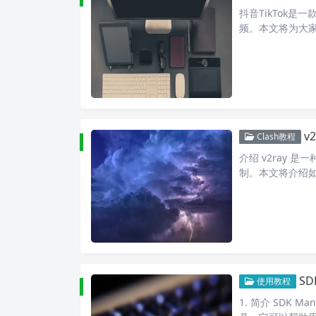
抖音TikTok
频。本文将为大
v
Clash教程
介绍 v2ray
制。本文将介绍如何
SD
使用教程
1. 简介 SDK 